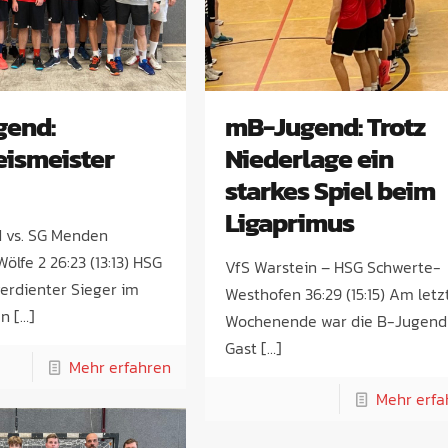
end:
mB-Jugend: Trotz
eismeister
Niederlage ein
starkes Spiel beim
Ligaprimus
 vs. SG Menden
ölfe 2 26:23 (13:13) HSG
VfS Warstein – HSG Schwerte-
erdienter Sieger im
Westhofen 36:29 (15:15) Am letz
en
[…]
Wochenende war die B-Jugend
Gast
[…]
Mehr erfahren
Mehr erfa