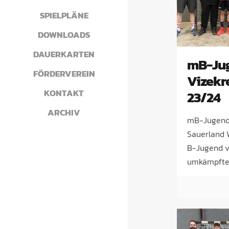
SPIELPLÄNE
DOWNLOADS
DAUERKARTEN
mB-Jug
FÖRDERVEREIN
Vizekr
KONTAKT
23/24
ARCHIV
mB-Jugend
Sauerland W
B-Jugend v
umkämpft