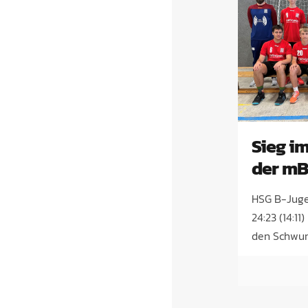
Sieg im
der mB
HSG B-Juge
24:23 (14:1
den Schwun