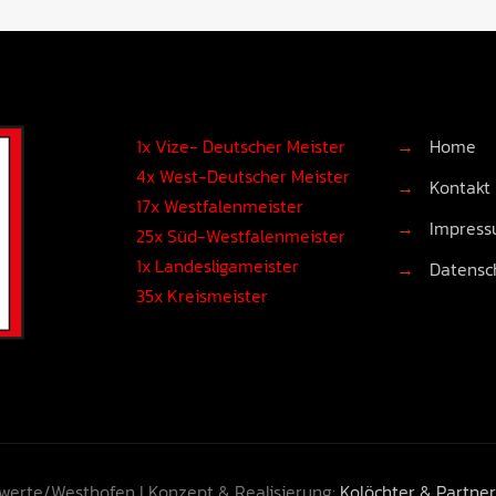
1x Vize- Deutscher Meister
→
Home
4x West-Deutscher Meister
→
Kontakt
17x Westfalenmeister
→
Impres
25x Süd-Westfalenmeister
1x Landesligameister
→
Datensc
35x Kreismeister
werte/Westhofen I Konzept & Realisierung:
Kolöchter & Partn