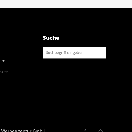
Suche
sum
hutz
er Werbeagentur GmbH