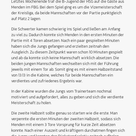
Letztes Wochenende traf die B-Jugend der HSG auf die Gäste aus
Menden im FBG. Bei dem Spiel ging es um die Vizemeisterschaft
der Kreisliga, da beide Mannschaften vor der Partie punktgleich
auf Platz 2 lagen.
Die Schwerter kamen schwierig ins Spiel und ließen am Anfang
zu viel zu. Dadurch konnte sich Menden in den ersten Minuten der
Partie mit 4 Toren absetzen. Nach ein paar gespielten Minuten
haben sich die Jungs gefangen und erzielten zeitnah den
Ausgleich. Zu diesem Zeitpunkt waren schon 10 Minuten gespielt
und ab da konnte sich keine Mannschaft wirklich absetzen. Die
beiden jungen Mannschaften wechselten sich mit der Führung
jeweils mit einem Tor ab. Somit ging es mit einem Halbzeitstand
von 13:13 in die Kabine, welches für beide Mannschaften ein
verdientes und zufriedenes Ergebnis war.
In der Kabine wurden die Jungs vom Trainerteam nochmal
motiviert und aufgefordert, alles zu geben und sich die verdiente
Meisterschaft zu holen.
Die zweite Halbzeit sollte genau so starten wie die erste. Man
verpennte die ersten Minuten der zweiten Halbzeit, sodass sich
Menden mit einem 3 Tore Vorsprung für kurze Zeit absetzen
konnte. Nach einer Auszeit und kräftigem durchatmen fingen sich