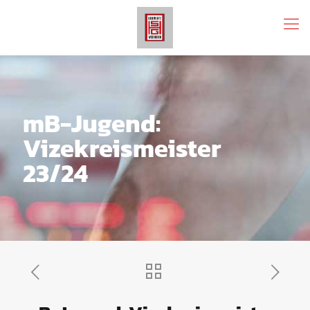
mB-Jugend:
Vizekreismeister
23/24