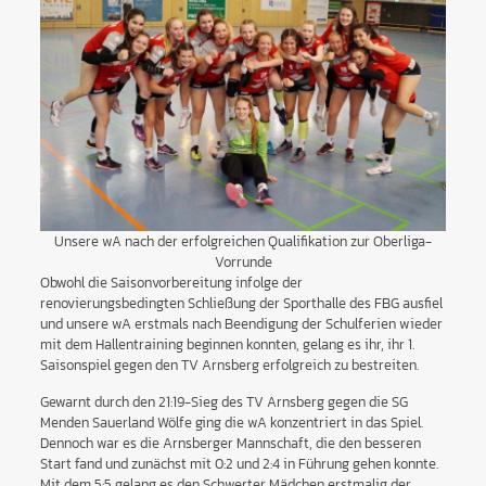
Unsere wA nach der erfolgreichen Qualifikation zur Oberliga-
Vorrunde
Obwohl die Saisonvorbereitung infolge der
renovierungsbedingten Schließung der Sporthalle des FBG ausfiel
und unsere wA erstmals nach Beendigung der Schulferien wieder
mit dem Hallentraining beginnen konnten, gelang es ihr, ihr 1.
Saisonspiel gegen den TV Arnsberg erfolgreich zu bestreiten.
Gewarnt durch den 21:19-Sieg des TV Arnsberg gegen die SG
Menden Sauerland Wölfe ging die wA konzentriert in das Spiel.
Dennoch war es die Arnsberger Mannschaft, die den besseren
Start fand und zunächst mit 0:2 und 2:4 in Führung gehen konnte.
Mit dem 5:5 gelang es den Schwerter Mädchen erstmalig der