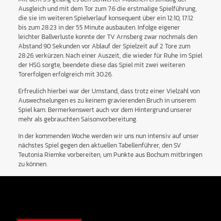
Ausgleich und mit dem Tor zum 7:6 die erstmalige Spielführung,
die sie im weiteren Spielverlauf konsequent über ein 12:10, 17:12
bis zum 28:23 in der 55 Minute ausbauten. Infolge eigener
leichter Ballverluste konnte der TV Arnsberg zwar nochmals den
Abstand 90 Sekunden vor Ablauf der Spielzeit auf 2 Tore zum
28:26 verkürzen. Nach einer Auszeit, die wieder für Ruhe im Spiel
der HSG sorgte, beendete diese das Spiel mit zwei weiteren
Torerfolgen erfolgreich mit 30:26.
Erfreulich hierbei war der Umstand, dass trotz einer Vielzahl von
Auswechselungen es zu keinem gravierenden Bruch in unserem
Spiel kam. Bermerkenswert auch vor dem Hintergrund unserer
mehr als gebrauchten Saisonvorbereitung.
In der kommenden Woche werden wir uns nun intensiv auf unser
nächstes Spiel gegen den aktuellen Tabellenführer, den SV
Teutonia Riemke vorbereiten, um Punkte aus Bochum mitbringen
zu können.