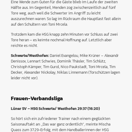
Eine Wende zum Guten für die Gäste blieb im Laufe der zweiten
Hälfte aus. Im Gegenteil, Menden zog zwischenzeitlich auf fünf
Tore weg, auch weil die Schwerter im Angriff zu leicht
auszurechnen waren. So lag im Rückraum die Hauptlast fast allein
auf den Schultern von Toni Mrcela.
Trotzdem kam die HSG knapp zehn Minuten vor Schluss auf zwei
Tore heran – es keimte nochmal Hoffnung auf. Letztlich aber
reichte es nicht.
Schwerte/Westhofen:
Daniel Evangelou, Mike Krüner – Alexandr
Denissov, Lennart Schwies, Dominik Thäsler, Tim Schlütz,
Christoph Kämper, Tim Gurol, Nico Paukstadt, Toni Mrcela, Tim
Decker, Alexander Nickolay, Niklas Linnemann (Torschützen lagen
leider nicht vor).
Frauen-Verbandsliga
Lüner SV – HSG Schwerte/ Westhofen 29:37 (16:20)
So hört sich ein zufriedener Trainer nach einem geglückten
Saisonauftakt an: „Das war ganz ordentlich“, meinte Mischa
Quass zum 37:29-Erfolg, mit dem Handballerinnen der HSG