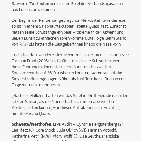
Schwerte/Westhofen vom ersten Spiel der Verbandsligasaison
aus Lünen zurückkamen.
Der Beginn der Partie war geprägt von Nervosität, „wie das eben
so ist in einem Saisonauftaktspiel“, stellte Quass fest. Zunächst
hatten seine Schützlinge ein paar Probleme in der Abwehr und
ließen Lünen zu einfachen Toren kommen. Die Folge: Beim Stand
von 14:13 (21.) hatten die Gastgeberinnen knapp die Nase vorn.
Doch das Blatt wendete sich. Schon zur Pause lag die HSG mit vier
Toren in Front (20:16). Und spätestens als die Schwerterinnen
diese Führung in den ersten sechs Minuten des zweiten
Spielabschnitts auf 26:19 ausbauen konnten, waren sie auf die
Siegerstraße eingebogen. Näher als fünf Tore kam Lünen in der
Folgezeit nicht mehr heran.
„Nach der Halbzeit hatten wir das Spiel im Griff. Gerade nach der
letzten Saison, als die Mannschaft sich nur knapp vor dem
Abstieg retten konnte, war dieser Auftaktsieg sehr wichtig“,
meinte Mischa Quass.
Schwerte/Westhofen
: Erva Aydin – Cynthia Hengstenberg (2),
Lea Tietz (6), Cora Stock, Julia Ullrich (4/1), Hannah Potocki,
Katharina Petri (14/8), Vicky Wolff (1), Lisa Seuthe, Franziska