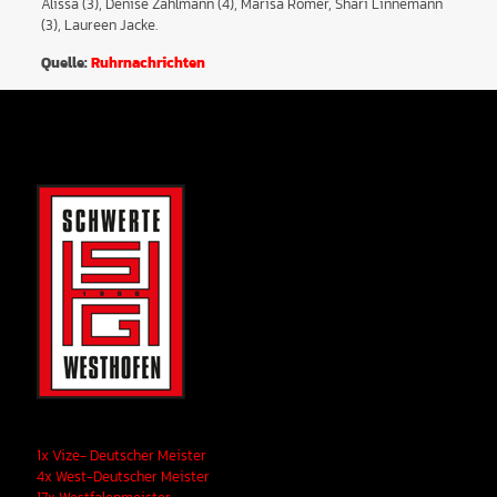
Alissa (3), Denise Zahlmann (4), Marisa Römer, Shari Linnemann
(3), Laureen Jacke.
Quelle:
Ruhrnachrichten
1x Vize- Deutscher Meister
4x West-Deutscher Meister