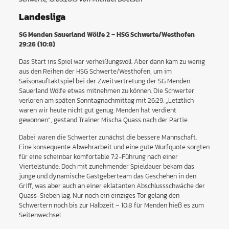
Landesliga
SG Menden Sauerland Wölfe 2 – HSG Schwerte/Westhofen
29:26 (10:8)
Das Start ins Spiel war verheißungsvoll. Aber dann kam zu wenig
aus den Reihen der HSG Schwerte/Westhofen, um im
Saisonauftaktspiel bei der Zweitvertretung der SG Menden
Sauerland Wölfe etwas mitnehmen zu können. Die Schwerter
verloren am späten Sonntagnachmittag mit 26:29. „Letztlich
waren wir heute nicht gut genug. Menden hat verdient
gewonnen“, gestand Trainer Mischa Quass nach der Partie.
Dabei waren die Schwerter zunächst die bessere Mannschaft.
Eine konsequente Abwehrarbeit und eine gute Wurfquote sorgten
für eine scheinbar komfortable 7:2-Führung nach einer
Viertelstunde. Doch mit zunehmender Spieldauer bekam das
junge und dynamische Gastgeberteam das Geschehen in den
Griff, was aber auch an einer eklatanten Abschlussschwäche der
Quass-Sieben lag. Nur noch ein einziges Tor gelang den
Schwertern noch bis zur Halbzeit – 10:8 für Menden hieß es zum
Seitenwechsel.