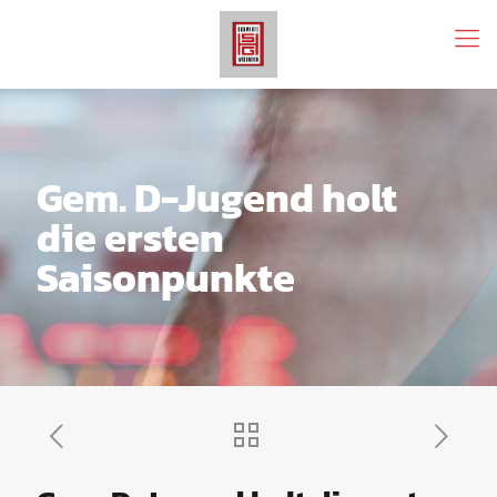
Gem. D-Jugend holt
die ersten
Saisonpunkte