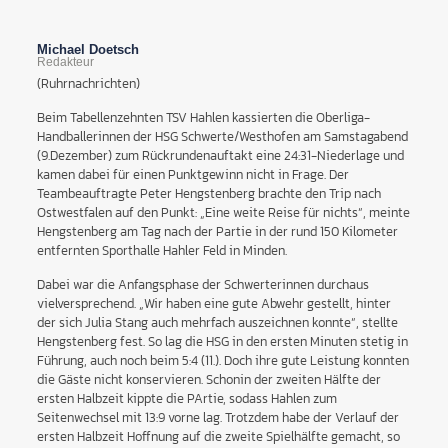
Michael Doetsch
Redakteur
(Ruhrnachrichten)
Beim Tabellenzehnten TSV Hahlen kassierten die Oberliga-
Handballerinnen der HSG Schwerte/Westhofen am Samstagabend
(9.Dezember) zum Rückrundenauftakt eine 24:31-Niederlage und
kamen dabei für einen Punktgewinn nicht in Frage. Der
Teambeauftragte Peter Hengstenberg brachte den Trip nach
Ostwestfalen auf den Punkt: „Eine weite Reise für nichts“, meinte
Hengstenberg am Tag nach der Partie in der rund 150 Kilometer
entfernten Sporthalle Hahler Feld in Minden.
Dabei war die Anfangsphase der Schwerterinnen durchaus
vielversprechend. „Wir haben eine gute Abwehr gestellt, hinter
der sich Julia Stang auch mehrfach auszeichnen konnte“, stellte
Hengstenberg fest. So lag die HSG in den ersten Minuten stetig in
Führung, auch noch beim 5:4 (11.). Doch ihre gute Leistung konnten
die Gäste nicht konservieren. Schonin der zweiten Hälfte der
ersten Halbzeit kippte die PArtie, sodass Hahlen zum
Seitenwechsel mit 13:9 vorne lag. Trotzdem habe der Verlauf der
ersten Halbzeit Hoffnung auf die zweite Spielhälfte gemacht, so