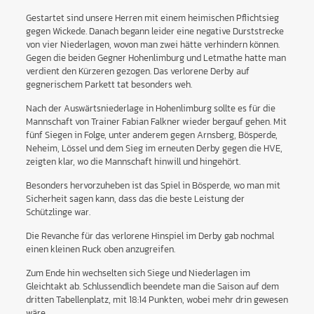
Gestartet sind unsere Herren mit einem heimischen Pflichtsieg
gegen Wickede. Danach begann leider eine negative Durststrecke
von vier Niederlagen, wovon man zwei hätte verhindern können.
Gegen die beiden Gegner Hohenlimburg und Letmathe hatte man
verdient den Kürzeren gezogen. Das verlorene Derby auf
gegnerischem Parkett tat besonders weh.
Nach der Auswärtsniederlage in Hohenlimburg sollte es für die
Mannschaft von Trainer Fabian Falkner wieder bergauf gehen. Mit
fünf Siegen in Folge, unter anderem gegen Arnsberg, Bösperde,
Neheim, Lössel und dem Sieg im erneuten Derby gegen die HVE,
zeigten klar, wo die Mannschaft hinwill und hingehört.
Besonders hervorzuheben ist das Spiel in Bösperde, wo man mit
Sicherheit sagen kann, dass das die beste Leistung der
Schützlinge war.
Die Revanche für das verlorene Hinspiel im Derby gab nochmal
einen kleinen Ruck oben anzugreifen.
Zum Ende hin wechselten sich Siege und Niederlagen im
Gleichtakt ab. Schlussendlich beendete man die Saison auf dem
dritten Tabellenplatz, mit 18:14 Punkten, wobei mehr drin gewesen
wäre.